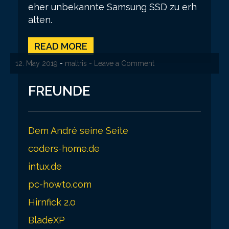
eher unbekannte Samsung SSD zu erh
alten.
READ MORE
12. May 2019
-
maltris
- Leave a Comment
FREUNDE
Dem André seine Seite
coders-home.de
intux.de
pc-howto.com
Hirnfick 2.0
BladeXP