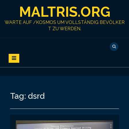
S
MALTRIS.ORG
k
i
p
WARTE AUF /KOSMOS UM VOLLSTÄNDIG BEVÖLKER
t
T ZU WERDEN.
o
c
o
n
t
e
n
t
Tag:
dsrd