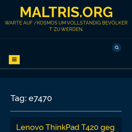
S
MALTRIS.ORG
k
i
p
WARTE AUF /KOSMOS UM VOLLSTÄNDIG BEVÖLKER
t
T ZU WERDEN.
o
c
o
n
t
e
n
t
Tag:
e7470
Lenovo ThinkPad T420 geg