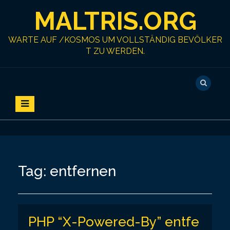
S
MALTRIS.ORG
k
i
p
WARTE AUF /KOSMOS UM VOLLSTÄNDIG BEVÖLKER
t
T ZU WERDEN.
o
c
o
n
t
e
n
t
Tag:
entfernen
PHP “X-Powered-By” entfe