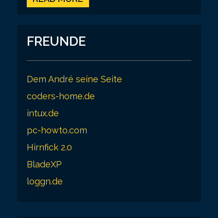
FREUNDE
Dem André seine Seite
coders-home.de
intux.de
pc-howto.com
Hirnfick 2.0
BladeXP
loggn.de