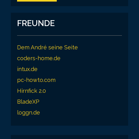
FREUNDE
Dem André seine Seite
coders-home.de
intux.de
pc-howto.com
Hirnfick 2.0
BladeXP
loggn.de