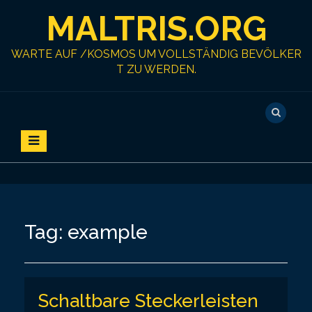
S
MALTRIS.ORG
k
i
p
WARTE AUF /KOSMOS UM VOLLSTÄNDIG BEVÖLKER
t
T ZU WERDEN.
o
c
o
n
t
e
n
t
Tag:
example
Schaltbare Steckerleisten