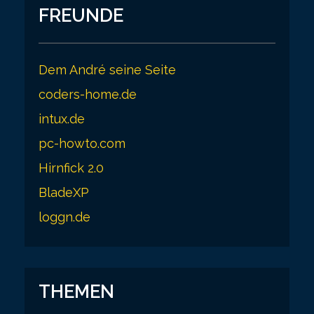
FREUNDE
Dem André seine Seite
coders-home.de
intux.de
pc-howto.com
Hirnfick 2.0
BladeXP
loggn.de
THEMEN