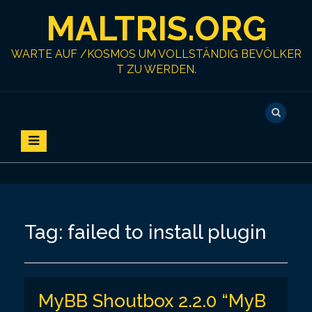
S
MALTRIS.ORG
k
i
p
WARTE AUF /KOSMOS UM VOLLSTÄNDIG BEVÖLKER
t
T ZU WERDEN.
o
c
o
n
t
e
n
t
Tag:
failed to install plugin
MyBB Shoutbox 2.2.0 “MyB