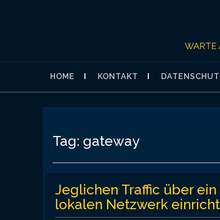
Skip
to
content
WARTE 
HOME
KONTAKT
DATENSCHUT
Tag:
gateway
Jeglichen Traffic über ei
lokalen Netzwerk einrich