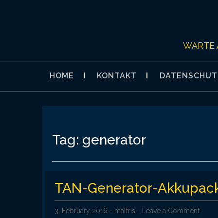
Skip
to
content
WARTE 
HOME
KONTAKT
DATENSCHUT
Tag:
generator
TAN-Generator-Akkupac
3. February 2016
-
maltris
- Leave a Comment