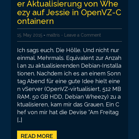
er Aktualisierung von Whe
ezy auf Jessie in OpenVZ-C
ontainern
15. May 2015
-
maltris
- Leave a Comment
Ich sags euch. Die Hölle. Und nicht nur
einmal. Mehrmals. Equivalent zur Anzah
l an zu aktualisierenden Debian-Installa
tionen. Nachdem ich es an einem Sonn
tag Abend für eine gute Idee hielt eine
n vServer (OpenVZ-virtualisiert, 512 MB
RAM, 50 GB HDD, Debian Wheezy) zu a
ktualisieren, kam mir das Grauen. Ein C
hef von mir hat die Devise “Am Freitag
[…]
READ MORE