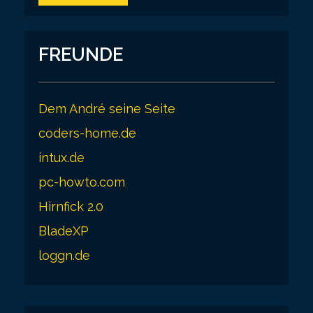
FREUNDE
Dem André seine Seite
coders-home.de
intux.de
pc-howto.com
Hirnfick 2.0
BladeXP
loggn.de