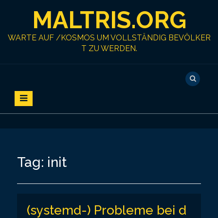
S
MALTRIS.ORG
k
i
p
WARTE AUF /KOSMOS UM VOLLSTÄNDIG BEVÖLKER
t
T ZU WERDEN.
o
c
o
n
t
e
n
t
Tag:
init
(systemd-) Probleme bei d