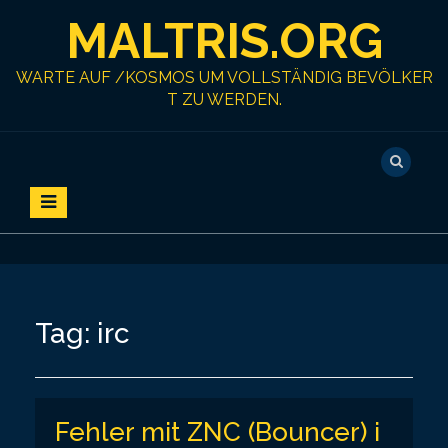
S
MALTRIS.ORG
k
i
p
WARTE AUF /KOSMOS UM VOLLSTÄNDIG BEVÖLKER
t
T ZU WERDEN.
o
c
o
n
t
e
n
t
Tag:
irc
Fehler mit ZNC (Bouncer) i