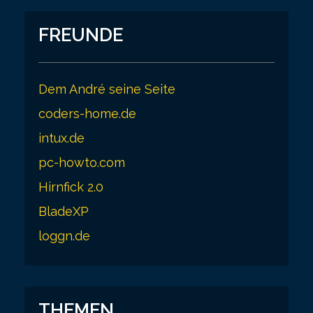
FREUNDE
Dem André seine Seite
coders-home.de
intux.de
pc-howto.com
Hirnfick 2.0
BladeXP
loggn.de
THEMEN