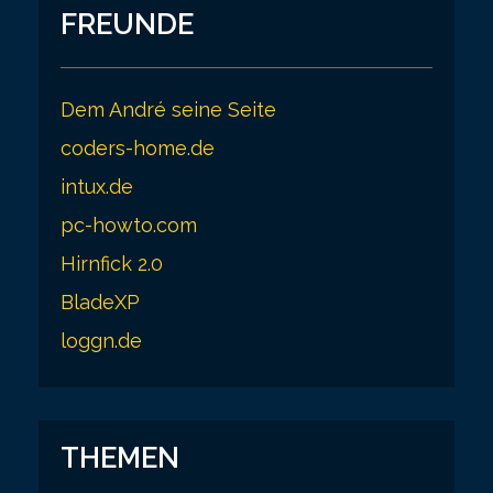
FREUNDE
Dem André seine Seite
coders-home.de
intux.de
pc-howto.com
Hirnfick 2.0
BladeXP
loggn.de
THEMEN