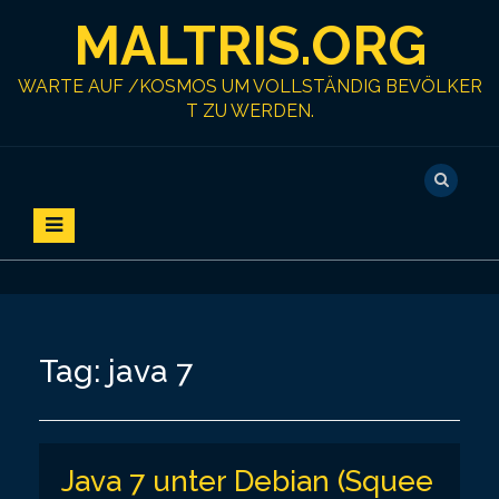
S
MALTRIS.ORG
k
i
p
WARTE AUF /KOSMOS UM VOLLSTÄNDIG BEVÖLKER
t
T ZU WERDEN.
o
c
o
n
t
e
n
t
Tag:
java 7
Java 7 unter Debian (Squee