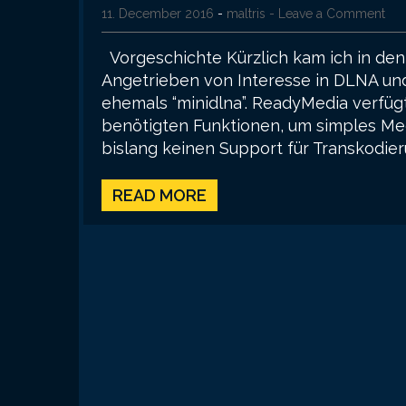
11. December 2016
-
maltris
- Leave a Comment
Vorgeschichte Kürzlich kam ich in de
Angetrieben von Interesse in DLNA un
ehemals “minidlna”. ReadyMedia verfügt
benötigten Funktionen, um simples Med
bislang keinen Support für Transkodieru
READ MORE