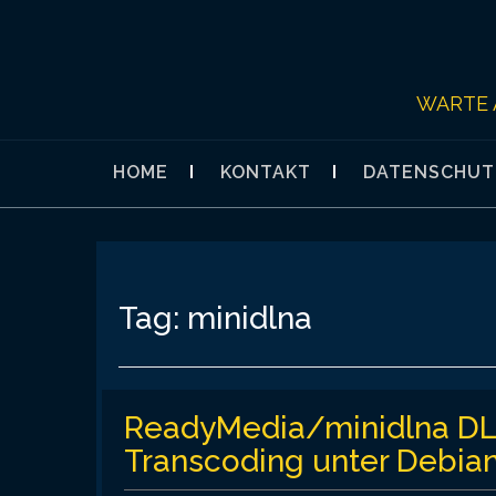
Skip
to
content
WARTE 
HOME
KONTAKT
DATENSCHUT
Tag:
minidlna
ReadyMedia/minidlna DLNA
Transcoding unter Debian