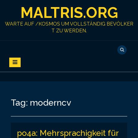
S
MALTRIS.ORG
k
i
p
WARTE AUF /KOSMOS UM VOLLSTÄNDIG BEVÖLKER
t
T ZU WERDEN.
o
c
o
n
t
e
n
t
Tag:
moderncv
po4a: Mehrsprachigkeit für