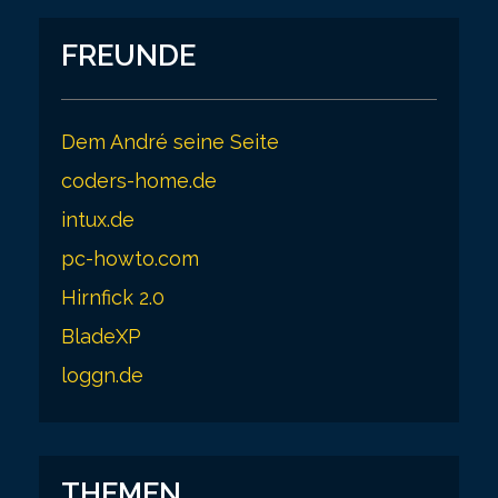
FREUNDE
Dem André seine Seite
coders-home.de
intux.de
pc-howto.com
Hirnfick 2.0
BladeXP
loggn.de
THEMEN