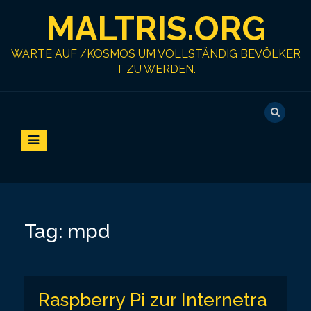
S
MALTRIS.ORG
k
i
p
WARTE AUF /KOSMOS UM VOLLSTÄNDIG BEVÖLKER
t
T ZU WERDEN.
o
c
o
n
t
e
n
t
Tag:
mpd
Raspberry Pi zur Internetra