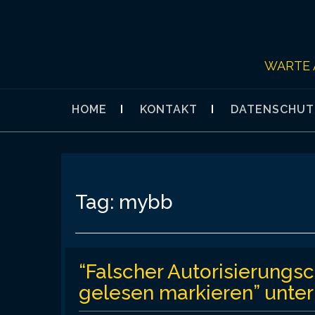
Skip
to
content
WARTE 
HOME
KONTAKT
DATENSCHUT
Tag:
mybb
“Falscher Autorisierungsco
gelesen markieren” unte