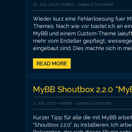
12. July 2013
-
maltris
- Leave a Comment
Wieder kurz eine Fehlerloesung fuer M
Themes. Nach wie vor bastel ich an ei
MyBB und einem Custom-Theme laeuft.
mehr vom Ersteller gepflegt, weswegen
eingebaut sind. Dies machte sich in mei
READ MORE
MyBB Shoutbox 2.2.0 “My
2. July 2013
-
maltris
- Leave a Comment
Kurzer Tipp für alle die mit MyBB arbei
“Shoutbox 2.2.0” zu installieren. Ich ar