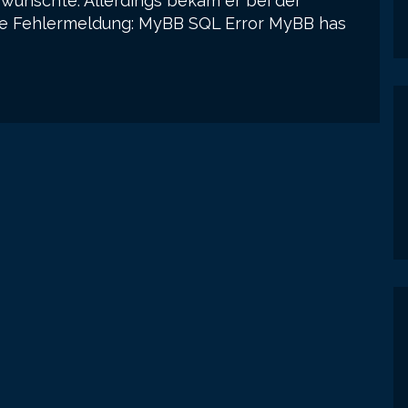
 wünschte. Allerdings bekam er bei der
die Fehlermeldung: MyBB SQL Error MyBB has