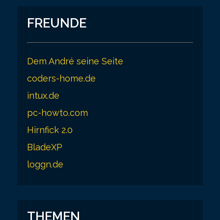
FREUNDE
Dem André seine Seite
coders-home.de
intux.de
pc-howto.com
Hirnfick 2.0
BladeXP
loggn.de
THEMEN