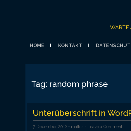
Skip
to
content
WARTE 
HOME
KONTAKT
DATENSCHUT
Tag:
random phrase
Unterüberschrift in Word
7. December 2012
-
maltris
- Leave a Comment