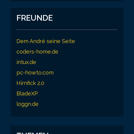
FREUNDE
Dem André seine Seite
coders-home.de
intux.de
pc-howto.com
Hirnfick 2.0
BladeXP
loggn.de