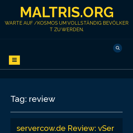
S
MALTRIS.ORG
k
i
p
WARTE AUF /KOSMOS UM VOLLSTÄNDIG BEVÖLKER
t
T ZU WERDEN.
o
c
o
n
t
e
n
t
Tag:
review
servercow.de Review: vSer