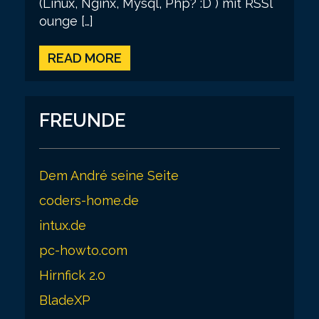
(Linux, Nginx, Mysql, Php? :D ) mit RSSl
ounge […]
READ MORE
FREUNDE
Dem André seine Seite
coders-home.de
intux.de
pc-howto.com
Hirnfick 2.0
BladeXP