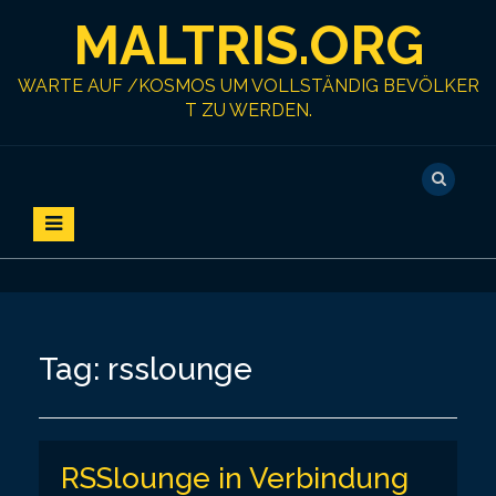
S
MALTRIS.ORG
k
i
p
WARTE AUF /KOSMOS UM VOLLSTÄNDIG BEVÖLKER
t
T ZU WERDEN.
o
c
o
n
t
e
n
t
Tag:
rsslounge
RSSlounge in Verbindung