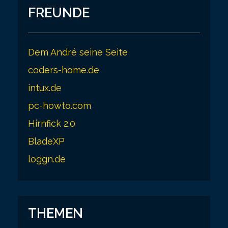
FREUNDE
Dem André seine Seite
coders-home.de
intux.de
pc-howto.com
Hirnfick 2.0
BladeXP
loggn.de
THEMEN