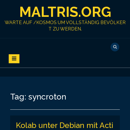
S
MALTRIS.ORG
k
i
p
WARTE AUF /KOSMOS UM VOLLSTÄNDIG BEVÖLKER
t
T ZU WERDEN.
o
c
o
n
t
e
n
t
Tag:
syncroton
Kolab unter Debian mit Acti