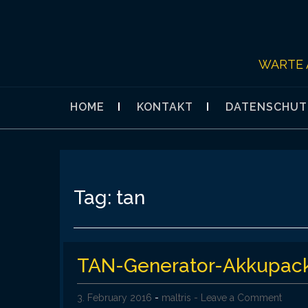
Skip
to
content
WARTE 
HOME
KONTAKT
DATENSCHUT
Tag:
tan
TAN-Generator-Akkupac
3. February 2016
-
maltris
- Leave a Comment