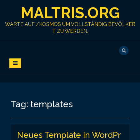
S
MALTRIS.ORG
k
i
p
WARTE AUF /KOSMOS UM VOLLSTÄNDIG BEVÖLKER
t
T ZU WERDEN.
o
c
o
n
t
e
n
t
Tag:
templates
Neues Template in WordPr