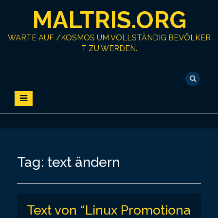
S
MALTRIS.ORG
k
i
p
WARTE AUF /KOSMOS UM VOLLSTÄNDIG BEVÖLKER
t
T ZU WERDEN.
o
c
o
n
t
e
n
t
Tag:
text ändern
Text von “Linux Promotiona