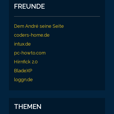
FREUNDE
Dem André seine Seite
coders-home.de
intux.de
pc-howto.com
Hirnfick 2.0
BladeXP
loggn.de
THEMEN