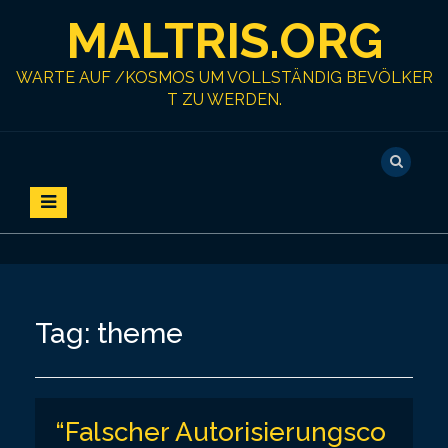
S
MALTRIS.ORG
k
i
p
WARTE AUF /KOSMOS UM VOLLSTÄNDIG BEVÖLKER
t
T ZU WERDEN.
o
c
o
n
t
e
n
t
Tag:
theme
“Falscher Autorisierungsco