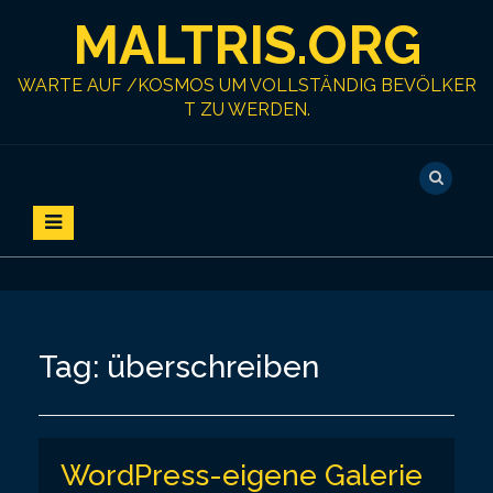
S
MALTRIS.ORG
k
i
p
WARTE AUF /KOSMOS UM VOLLSTÄNDIG BEVÖLKER
t
T ZU WERDEN.
o
c
o
n
t
e
n
t
Tag:
überschreiben
WordPress-eigene Galerie