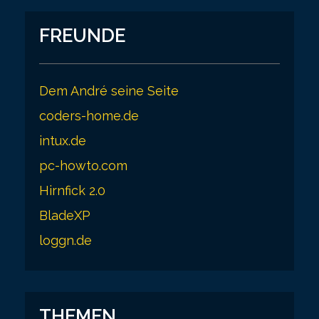
FREUNDE
Dem André seine Seite
coders-home.de
intux.de
pc-howto.com
Hirnfick 2.0
BladeXP
loggn.de
THEMEN