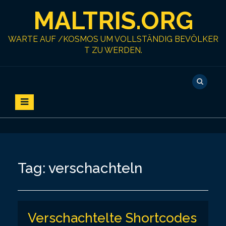
S
MALTRIS.ORG
k
i
p
WARTE AUF /KOSMOS UM VOLLSTÄNDIG BEVÖLKER
t
T ZU WERDEN.
o
c
o
n
t
e
n
t
Tag:
verschachteln
Verschachtelte Shortcodes