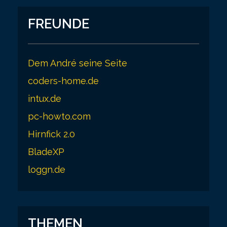
FREUNDE
Dem André seine Seite
coders-home.de
intux.de
pc-howto.com
Hirnfick 2.0
BladeXP
loggn.de
THEMEN