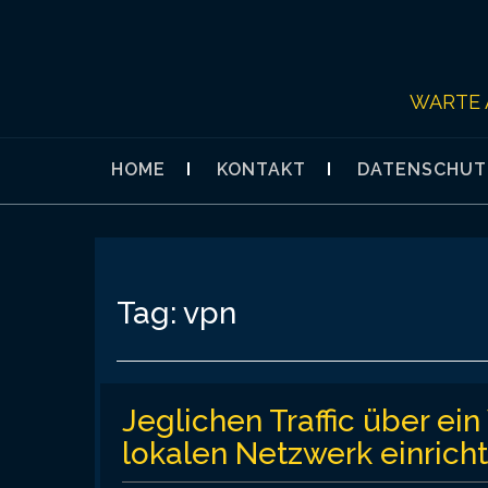
Skip
to
content
WARTE 
HOME
KONTAKT
DATENSCHUT
Tag:
vpn
Jeglichen Traffic über ei
lokalen Netzwerk einrich