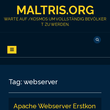
S
MALTRIS.ORG
k
i
p
WARTE AUF /KOSMOS UM VOLLSTÄNDIG BEVÖLKER
t
T ZU WERDEN.
o
c
o
n
t
e
n
t
Tag:
webserver
Apache Webserver Erstkon