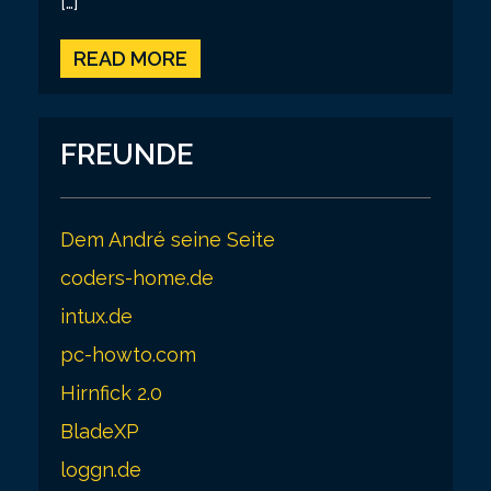
[…]
READ MORE
FREUNDE
Dem André seine Seite
coders-home.de
intux.de
pc-howto.com
Hirnfick 2.0
BladeXP
loggn.de