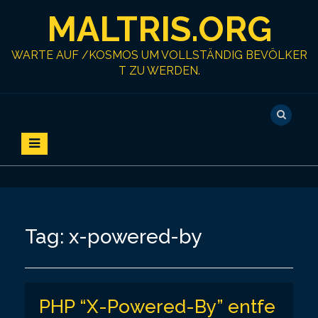
S
MALTRIS.ORG
k
i
p
WARTE AUF /KOSMOS UM VOLLSTÄNDIG BEVÖLKER
t
T ZU WERDEN.
o
c
o
n
t
e
n
t
Tag:
x-powered-by
PHP “X-Powered-By” entfe