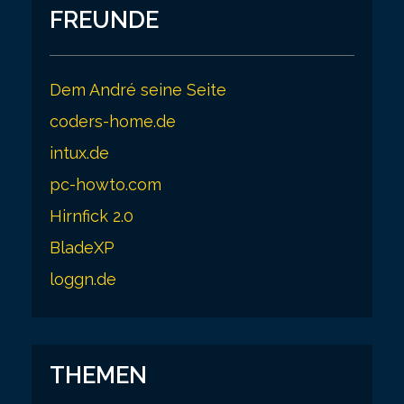
FREUNDE
Dem André seine Seite
coders-home.de
intux.de
pc-howto.com
Hirnfick 2.0
BladeXP
loggn.de
THEMEN