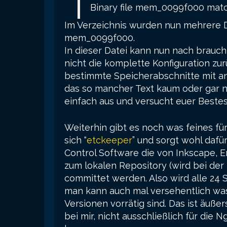
Binary file mem_0099f000 mat
Im Verzeichnis wurden nun mehrere D
mem_0099f000.
In dieser Datei kann nun nach brauc
nicht die komplette Konfiguration zu
bestimmte Speicherabschnitte mit an
das so mancher Text kaum oder gar ni
einfach aus und versucht euer Bestes
Weiterhin gibt es noch was feines fü
sich “
etckeeper
” und sorgt wohl dafü
Control Software die von Inkscape, E
zum lokalen Repository (wird bei der 
committet werden. Also wird alle 24 
man kann auch mal versehentlich was
Versionen vorrätig sind. Das ist äuß
bei mir, nicht ausschließlich für die