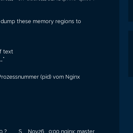
to dump these memory regions to
f text
_*
ie Prozessnummer (pid) vom Nginx
20 ? S Nov26 0:00 nginx: master