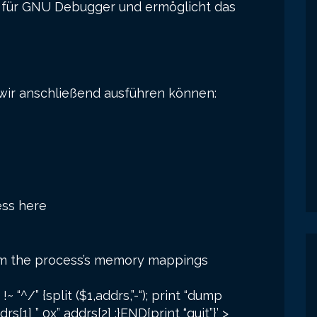
ht für GNU Debugger und ermöglicht das
 wir anschließend ausführen können:
ess here
m the process’s memory mappings
“^/” {split ($1,addrs,”-“); print “dump
[1] ” 0x” addrs[2] ;}END{print “quit”}’ >