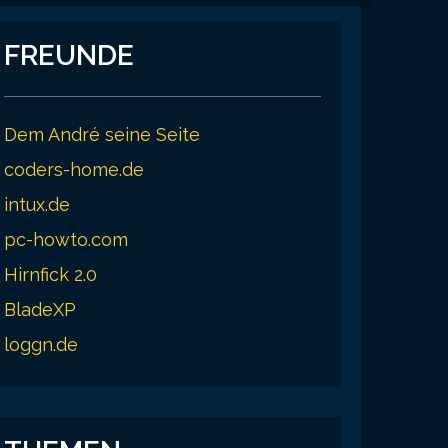
FREUNDE
Dem André seine Seite
coders-home.de
intux.de
pc-howto.com
Hirnfick 2.0
BladeXP
loggn.de