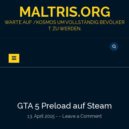
S
MALTRIS.ORG
k
i
p
WARTE AUF /KOSMOS UM VOLLSTÄNDIG BEVÖLKER
t
T ZU WERDEN.
o
c
o
n
t
e
n
t
GTA 5 Preload auf Steam
13. April 2015
-
- Leave a Comment