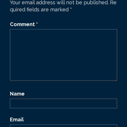
Your email address will not be published.
Re
a
quired fields are marked
*
v
Comment
*
i
g
a
t
i
o
n
Name
Email