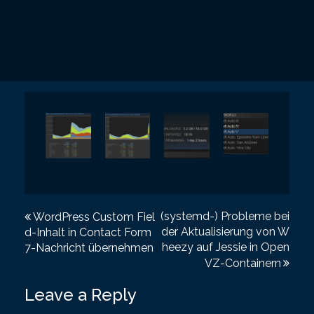
P
(systemd-) Probleme bei
WordPress Custom Fiel
der Aktualisierung von W
d-Inhalt in Contact Form
o
heezy auf Jessie in Open
7-Nachricht übernehmen
s
VZ-Containern
t
Leave a Reply
n