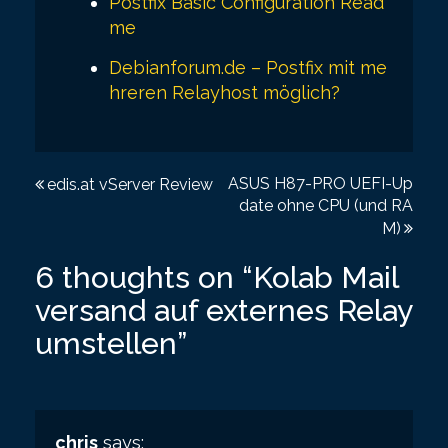
Postfix Basic Configuration Read
me
Debianforum.de – Postfix mit me
hreren Relayhost möglich?
P
ASUS H87-PRO UEFI-Up
edis.at vServer Review
date ohne CPU (und RA
o
M)
s
6 thoughts on “
Kolab Mail
t
versand auf externes Relay
n
umstellen
”
a
v
i
chris
says: