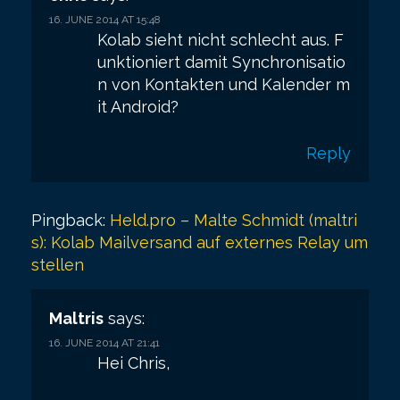
g
16. JUNE 2014 AT 15:48
a
Kolab sieht nicht schlecht aus. F
t
unktioniert damit Synchronisatio
n von Kontakten und Kalender m
i
it Android?
o
n
Reply
Pingback:
Held.pro – Malte Schmidt (maltri
s): Kolab Mailversand auf externes Relay um
stellen
Maltris
says:
16. JUNE 2014 AT 21:41
Hei Chris,