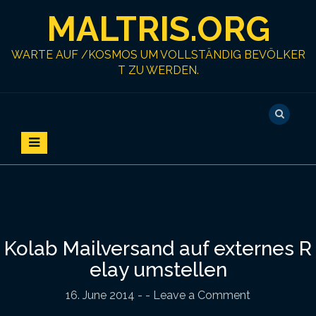
S
MALTRIS.ORG
k
i
p
WARTE AUF /KOSMOS UM VOLLSTÄNDIG BEVÖLKER
t
T ZU WERDEN.
o
c
o
n
t
e
n
t
Kolab Mailversand auf externes R
elay umstellen
16. June 2014
-
- Leave a Comment