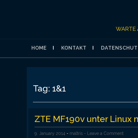
Skip
to
content
WARTE 
HOME
KONTAKT
DATENSCHUT
Tag:
1&1
ZTE MF190v unter Linux m
9. January 2014
-
maltris
- Leave a Comment