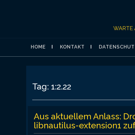
Skip
to
content
WARTE 
HOME
KONTAKT
DATENSCHUT
Tag:
1:2.22
Aus aktuellem Anlass: Dr
libnautilus-extension1 zu