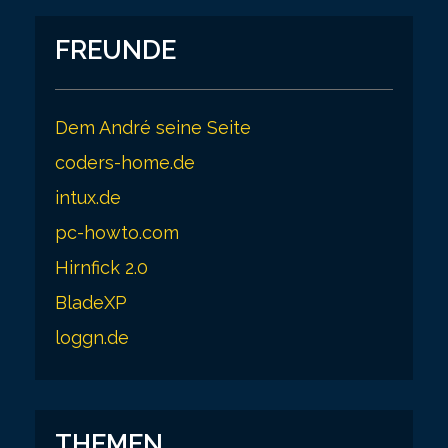
FREUNDE
Dem André seine Seite
coders-home.de
intux.de
pc-howto.com
Hirnfick 2.0
BladeXP
loggn.de
THEMEN