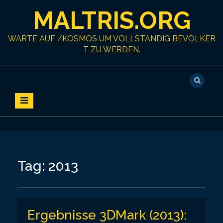
S
MALTRIS.ORG
k
i
p
WARTE AUF /KOSMOS UM VOLLSTÄNDIG BEVÖLKER
t
T ZU WERDEN.
o
c
o
n
t
e
n
t
Tag:
2013
Ergebnisse 3DMark (2013):