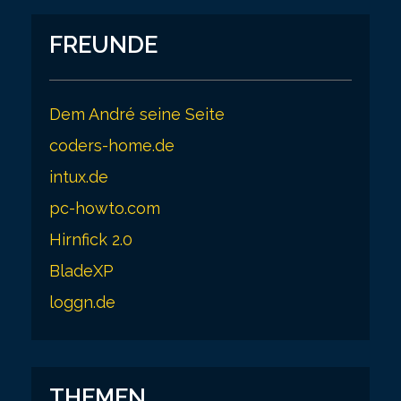
FREUNDE
Dem André seine Seite
coders-home.de
intux.de
pc-howto.com
Hirnfick 2.0
BladeXP
loggn.de
THEMEN