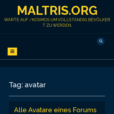
S
MALTRIS.ORG
k
i
p
WARTE AUF /KOSMOS UM VOLLSTÄNDIG BEVÖLKER
t
T ZU WERDEN.
o
c
o
n
t
e
n
t
Tag:
avatar
Alle Avatare eines Forums