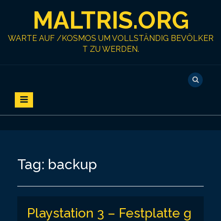
S
MALTRIS.ORG
k
i
p
WARTE AUF /KOSMOS UM VOLLSTÄNDIG BEVÖLKER
t
T ZU WERDEN.
o
c
o
n
t
e
n
t
Tag:
backup
Playstation 3 – Festplatte g