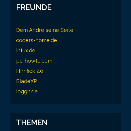
FREUNDE
Dem André seine Seite
coders-home.de
intux.de
pc-howto.com
Hirnfick 2.0
BladeXP
loggn.de
THEMEN