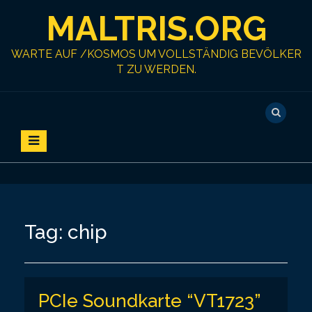
S
MALTRIS.ORG
k
i
p
WARTE AUF /KOSMOS UM VOLLSTÄNDIG BEVÖLKER
t
T ZU WERDEN.
o
c
o
n
t
e
n
t
Tag:
chip
PCIe Soundkarte “VT1723”