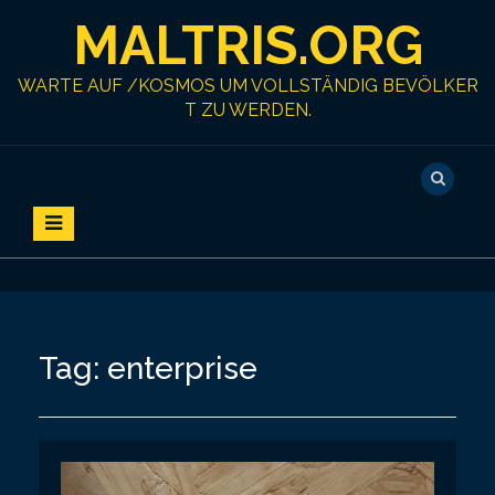
S
MALTRIS.ORG
k
i
p
WARTE AUF /KOSMOS UM VOLLSTÄNDIG BEVÖLKER
t
T ZU WERDEN.
o
c
o
n
t
e
n
t
Tag:
enterprise