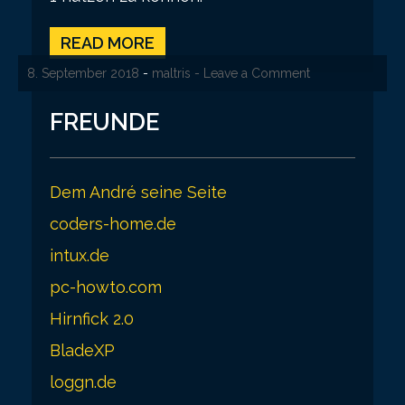
READ MORE
8. September 2018
-
maltris
- Leave a Comment
FREUNDE
Dem André seine Seite
coders-home.de
intux.de
pc-howto.com
Hirnfick 2.0
BladeXP
loggn.de