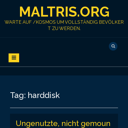
S
MALTRIS.ORG
k
i
p
WARTE AUF /KOSMOS UM VOLLSTÄNDIG BEVÖLKER
t
T ZU WERDEN.
o
c
o
n
t
e
n
t
Tag:
harddisk
Ungenutzte, nicht gemoun