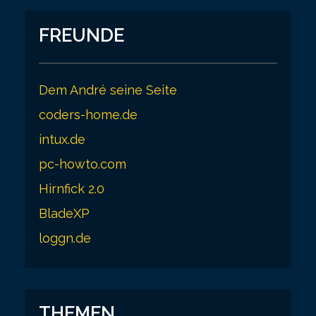
FREUNDE
Dem André seine Seite
coders-home.de
intux.de
pc-howto.com
Hirnfick 2.0
BladeXP
loggn.de
THEMEN