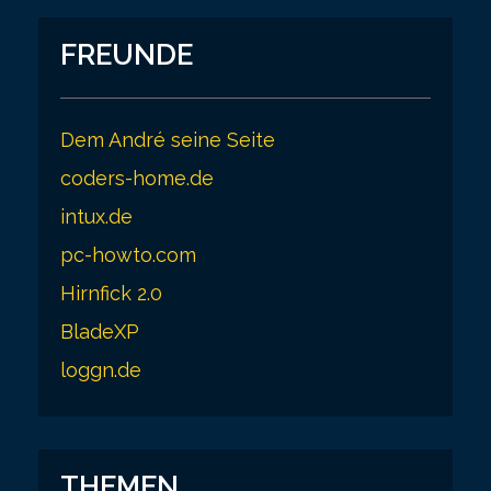
FREUNDE
Dem André seine Seite
coders-home.de
intux.de
pc-howto.com
Hirnfick 2.0
BladeXP
loggn.de
THEMEN