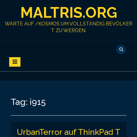
S
MALTRIS.ORG
k
i
p
WARTE AUF /KOSMOS UM VOLLSTÄNDIG BEVÖLKER
t
T ZU WERDEN.
o
c
o
n
t
e
n
t
Tag:
i915
UrbanTerror auf ThinkPad T