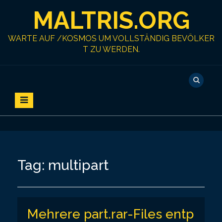
S
MALTRIS.ORG
k
i
p
WARTE AUF /KOSMOS UM VOLLSTÄNDIG BEVÖLKER
t
T ZU WERDEN.
o
c
o
n
t
e
n
t
Tag:
multipart
Mehrere part.rar-Files entp