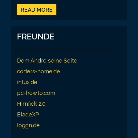
READ MORE
FREUNDE
Dem André seine Seite
coders-home.de
intux.de
pc-howto.com
Hirnfick 2.0
BladeXP
loggn.de