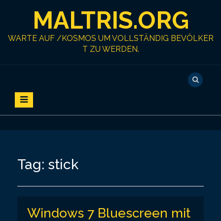
S
MALTRIS.ORG
k
i
p
WARTE AUF /KOSMOS UM VOLLSTÄNDIG BEVÖLKER
t
T ZU WERDEN.
o
c
o
n
t
e
n
t
Tag:
stick
Windows 7 Bluescreen mit