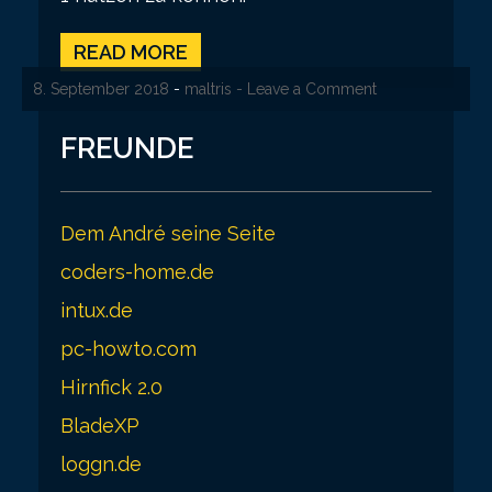
READ MORE
8. September 2018
-
maltris
- Leave a Comment
FREUNDE
Dem André seine Seite
coders-home.de
intux.de
pc-howto.com
Hirnfick 2.0
BladeXP
loggn.de