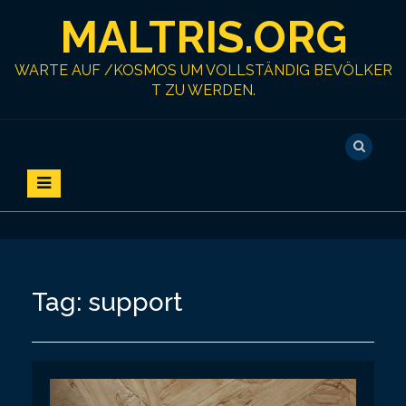
S
MALTRIS.ORG
k
i
p
WARTE AUF /KOSMOS UM VOLLSTÄNDIG BEVÖLKER
t
T ZU WERDEN.
o
c
o
n
t
e
n
t
Tag:
support