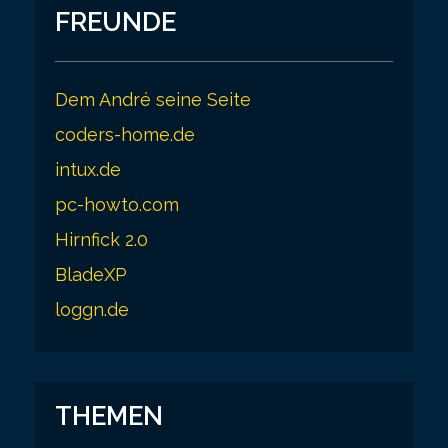
FREUNDE
Dem André seine Seite
coders-home.de
intux.de
pc-howto.com
Hirnfick 2.0
BladeXP
loggn.de
THEMEN