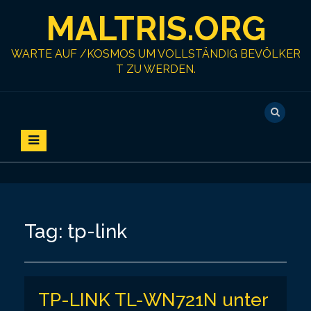
S
MALTRIS.ORG
k
i
p
WARTE AUF /KOSMOS UM VOLLSTÄNDIG BEVÖLKER
t
T ZU WERDEN.
o
c
o
n
t
e
n
t
Tag:
tp-link
TP-LINK TL-WN721N unter