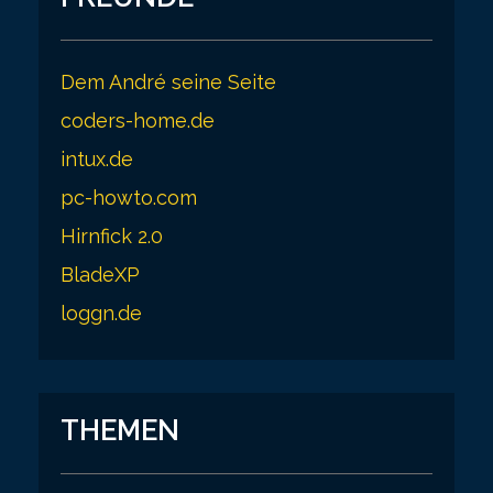
Dem André seine Seite
coders-home.de
intux.de
pc-howto.com
Hirnfick 2.0
BladeXP
loggn.de
THEMEN