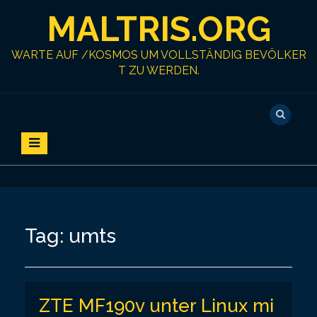
S
MALTRIS.ORG
k
i
p
WARTE AUF /KOSMOS UM VOLLSTÄNDIG BEVÖLKER
t
T ZU WERDEN.
o
c
o
n
t
e
n
t
Tag:
umts
ZTE MF190v unter Linux mi