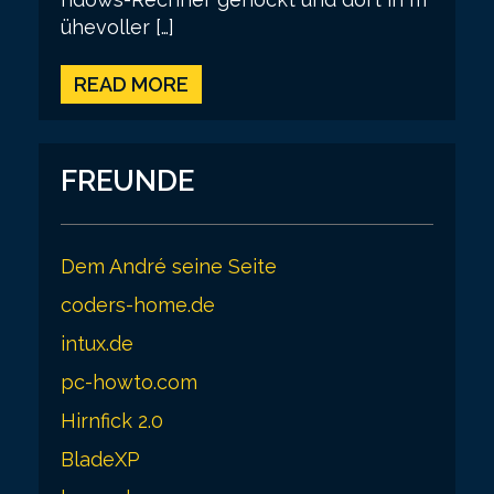
ühevoller […]
READ MORE
FREUNDE
Dem André seine Seite
coders-home.de
intux.de
pc-howto.com
Hirnfick 2.0
BladeXP