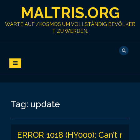
S
MALTRIS.ORG
k
i
p
WARTE AUF /KOSMOS UM VOLLSTÄNDIG BEVÖLKER
t
T ZU WERDEN.
o
c
o
n
t
e
n
t
Tag:
update
ERROR 1018 (HY000): Can’t r