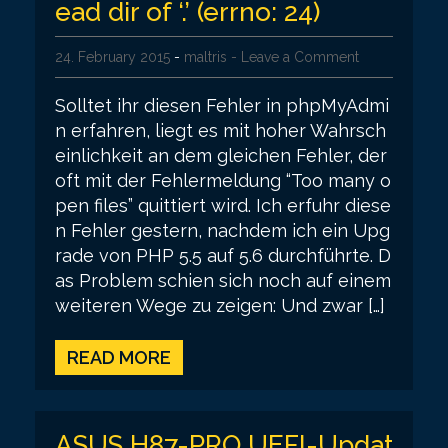
ead dir of ‘.’ (errno: 24)
24. February 2015
-
maltris
- Leave a Comment
Solltet ihr diesen Fehler in phpMyAdmi
n erfahren, liegt es mit hoher Wahrsch
einlichkeit an dem gleichen Fehler, der
oft mit der Fehlermeldung “Too many o
pen files” quittiert wird. Ich erfuhr diese
n Fehler gestern, nachdem ich ein Upg
rade von PHP 5.5 auf 5.6 durchführte. D
as Problem schien sich noch auf einem
weiteren Wege zu zeigen: Und zwar […]
READ MORE
ASUS H87-PRO UEFI-Updat