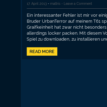
17. April 2013
-
maltris
- Leave a Comment
Ein interessanter Fehler ist mir vor ein
Bruder UrbanTerror auf meinem T61 spie
Graifkeinheit hat zwar nicht besonders 
allerdings locker packen. Mit diesem V
Spiel zu downloaden, zu installieren und
READ MORE