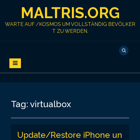
S
MALTRIS.ORG
k
i
p
WARTE AUF /KOSMOS UM VOLLSTÄNDIG BEVÖLKER
t
T ZU WERDEN.
o
c
o
n
t
e
n
t
Tag:
virtualbox
Update/Restore iPhone un