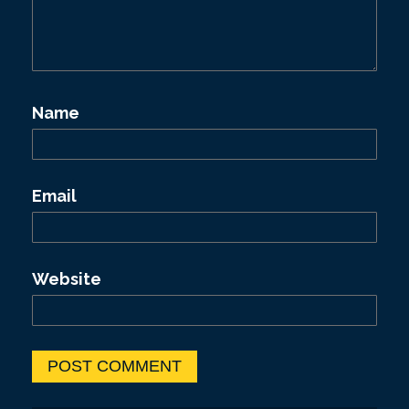
t
i
o
Name
n
Email
Website