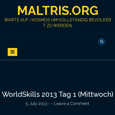
S
MALTRIS.ORG
k
i
p
WARTE AUF /KOSMOS UM VOLLSTÄNDIG BEVÖLKER
t
T ZU WERDEN.
o
c
o
n
t
e
n
t
WorldSkills 2013 Tag 1 (Mittwoch)
5. July 2013
-
- Leave a Comment