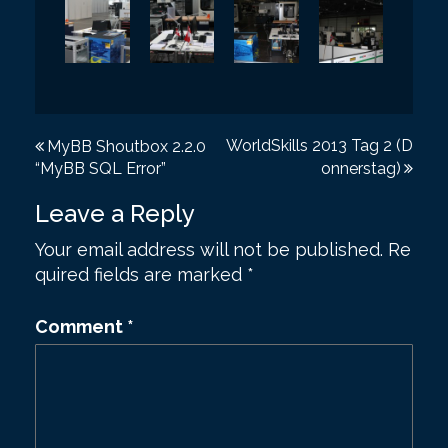
P
WorldSkills 2013 Tag 2 (D
MyBB Shoutbox 2.2.0
“MyBB SQL Error”
onnerstag)
o
s
Leave a Reply
t
Your email address will not be published.
Re
quired fields are marked
*
n
a
Comment
*
v
i
g
a