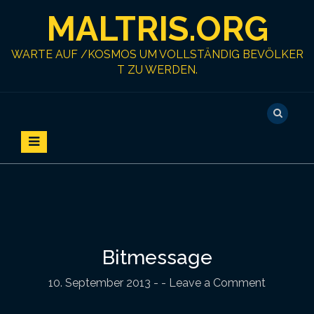
S
MALTRIS.ORG
k
i
p
WARTE AUF /KOSMOS UM VOLLSTÄNDIG BEVÖLKER
t
T ZU WERDEN.
o
c
o
n
t
e
n
t
Bitmessage
10. September 2013
-
- Leave a Comment