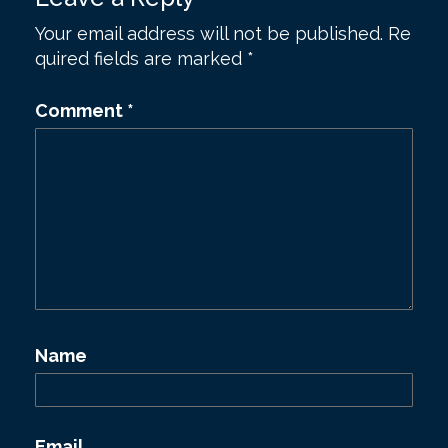
t
Your email address will not be published.
Re
n
quired fields are marked
*
a
v
Comment
*
i
g
a
t
i
o
n
Name
Email