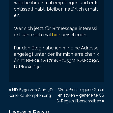
welche ihr einmal empfangen und ents
chlüsselt habt, bleiben natürlich erhalt
en.
Wer sich jetzt für Bitmessage interessi
ert kann sich mal
hier
umschauen.
Für den Blog habe ich mir eine Adresse
angelegt unter der ihr mich erreichen k
önnt: BM-Gu1w17mNPzu53MhQsECG9A
DfPkVXcP3c
P
WordPress-eigene Galeri
HD 6790 von Club 3D –
en stylen – generierte CS
keine Kaufempfehlung
o
S-Regeln überschreiben
s
Leave a Reply